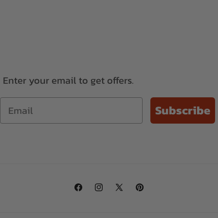
Enter your email to get offers.
Email
Subscribe
Facebook
Instagram
X
Pinterest
(Twitter)