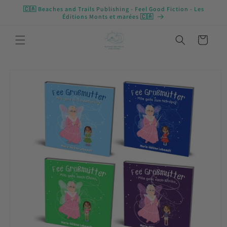
Skip to
🇨🇦 Beaches and Trails Publishing - Feel Good Fiction - Les
content
Éditions Monts et marées 🇨🇦
Cart
Skip to
product
information